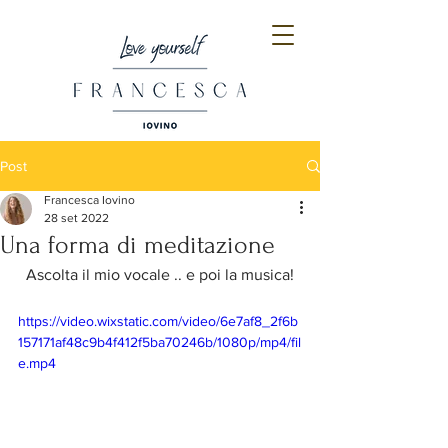
Post
Francesca Iovino
28 set 2022
Una forma di meditazione
Ascolta il mio vocale .. e poi la musica!
https://video.wixstatic.com/video/6e7af8_2f6b
157171af48c9b4f412f5ba70246b/1080p/mp4/fil
e.mp4