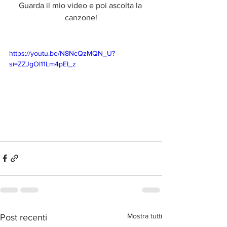
Guarda il mio video e poi ascolta la 
canzone!
https://youtu.be/N8NcQzMQN_U?
si=ZZJgOl11Lm4pEI_z
Mostra tutti
Post recenti