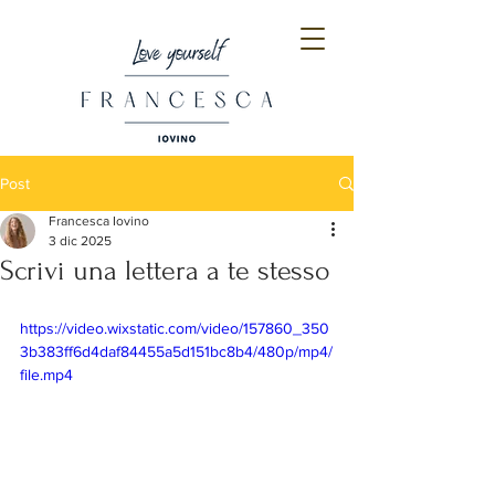
Post
Francesca Iovino
3 dic 2025
Scrivi una lettera a te stesso
https://video.wixstatic.com/video/157860_350
3b383ff6d4daf84455a5d151bc8b4/480p/mp4/
file.mp4