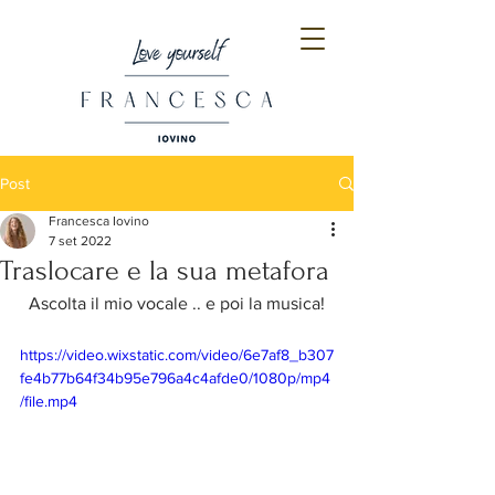
Post
Francesca Iovino
7 set 2022
Traslocare e la sua metafora
Ascolta il mio vocale .. e poi la musica!
https://video.wixstatic.com/video/6e7af8_b307
fe4b77b64f34b95e796a4c4afde0/1080p/mp4
/file.mp4