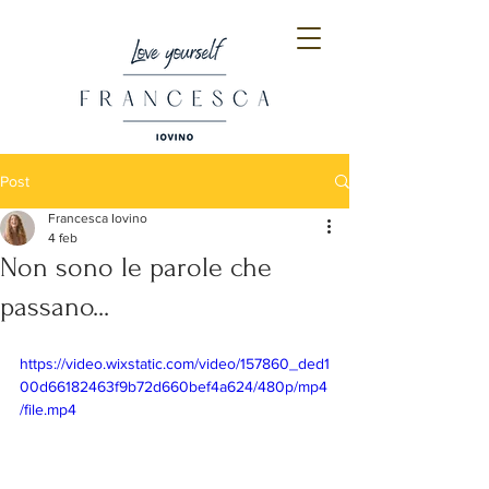
Post
Francesca Iovino
4 feb
Non sono le parole che
passano...
https://video.wixstatic.com/video/157860_ded1
00d66182463f9b72d660bef4a624/480p/mp4
/file.mp4