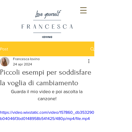
Post
Francesca Iovino
24 apr 2024
Piccoli esempi per soddisfare
la voglia di cambiamento
Guarda il mio video e poi ascolta la 
canzone!
https://video.wixstatic.com/video/157860_db353290
b04046f3bd0148958b541425/480p/mp4/file.mp4