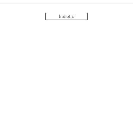
La fa
socia
Indietro