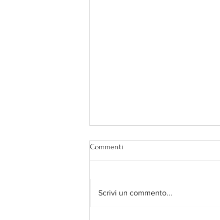
Commenti
Scrivi un commento...
Secondo te è bendata?