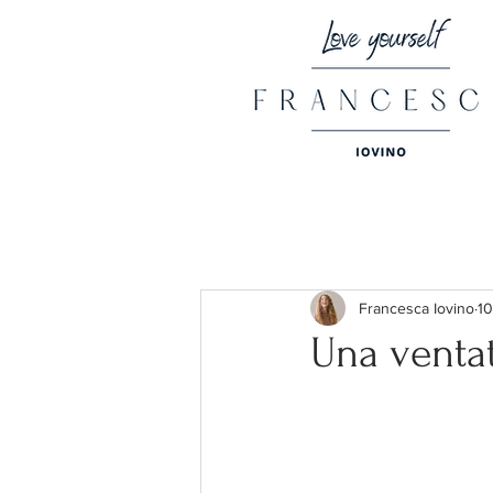
Francesca Iovino
1
Una ventat