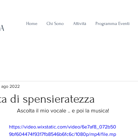
Home
Chi Sono
Attività
Programma Eventi
0 ago 2022
a di spensieratezza
Ascolta il mio vocale .. e poi la musica!
https://video.wixstatic.com/video/6e7af8_072b50
9bf604474f9317fb8546b6fc6c/1080p/mp4/file.mp