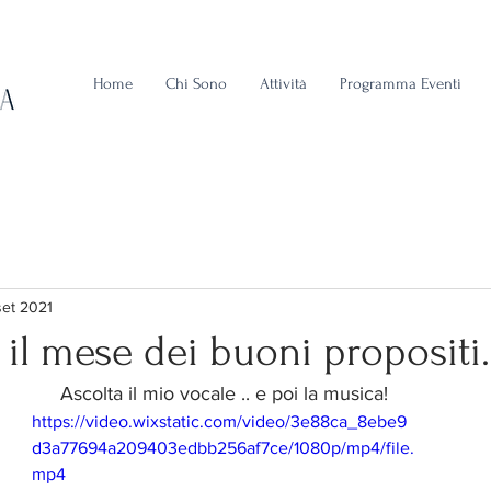
Home
Chi Sono
Attività
Programma Eventi
set 2021
il mese dei buoni propositi.
Ascolta il mio vocale .. e poi la musica!
https://video.wixstatic.com/video/3e88ca_8ebe9
d3a77694a209403edbb256af7ce/1080p/mp4/file.
mp4