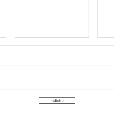
Perché serve tempo per te?
La fa
socia
Indietro