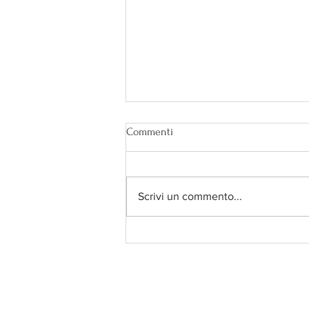
Commenti
Scrivi un commento...
Secondo te è bendata?