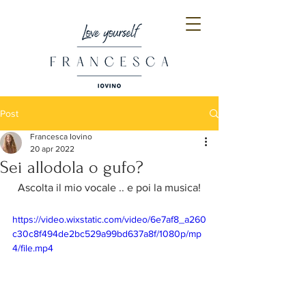
Post
Francesca Iovino
20 apr 2022
Sei allodola o gufo?
Ascolta il mio vocale .. e poi la musica!
https://video.wixstatic.com/video/6e7af8_a260
c30c8f494de2bc529a99bd637a8f/1080p/mp
4/file.mp4