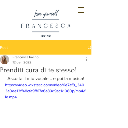
Post
Francesca Iovino
12 gen 2022
Prenditi cura di te stesso!
Ascolta il mio vocale .. e poi la musica!
https://video.wixstatic.com/video/6e7af8_340
3a0ee13ff48cfa9ff67a6a89d9ac1/1080p/mp4/fi
le.mp4