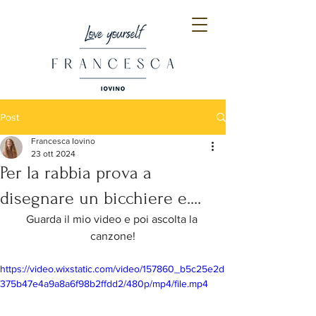
Post
Francesca Iovino
23 ott 2024
Per la rabbia prova a
disegnare un bicchiere e....
Guarda il mio video e poi ascolta la 
canzone!
https://video.wixstatic.com/video/157860_b5c25e2d
375b47e4a9a8a6f98b2ffdd2/480p/mp4/file.mp4