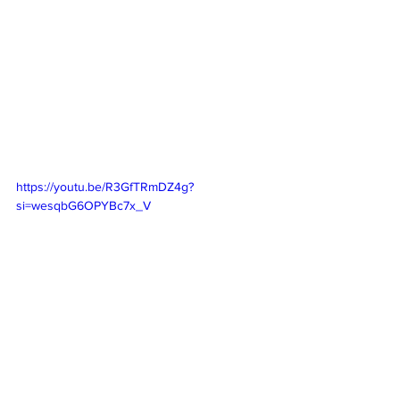
https://youtu.be/R3GfTRmDZ4g?
si=wesqbG6OPYBc7x_V