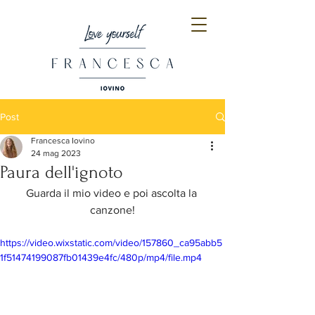
Post
Francesca Iovino
24 mag 2023
Paura dell'ignoto
Guarda il mio video e poi ascolta la 
canzone!
https://video.wixstatic.com/video/157860_ca95abb5
1f51474199087fb01439e4fc/480p/mp4/file.mp4