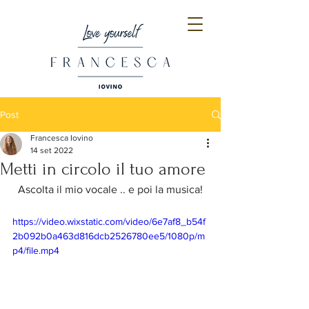
Post
Francesca Iovino
14 set 2022
Metti in circolo il tuo amore
Ascolta il mio vocale .. e poi la musica!
https://video.wixstatic.com/video/6e7af8_b54f
2b092b0a463d816dcb2526780ee5/1080p/m
p4/file.mp4