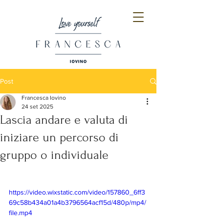
Post
Francesca Iovino
24 set 2025
Lascia andare e valuta di
iniziare un percorso di
gruppo o individuale
https://video.wixstatic.com/video/157860_6ff3
69c58b434a01a4b3796564acf15d/480p/mp4/
file.mp4