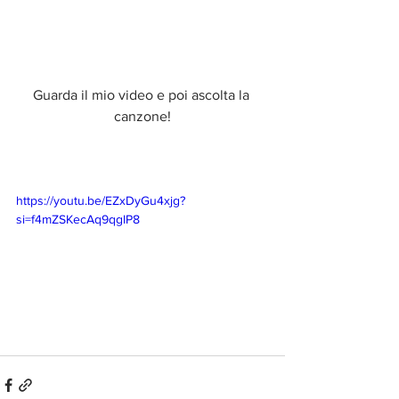
Guarda il mio video e poi ascolta la 
canzone!
https://youtu.be/EZxDyGu4xjg?
si=f4mZSKecAq9qglP8