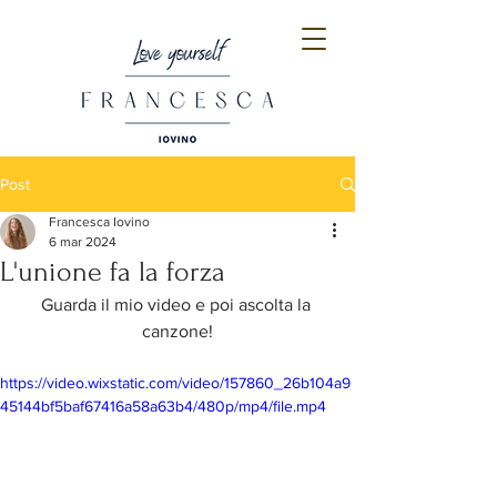
Post
Francesca Iovino
6 mar 2024
L'unione fa la forza
Guarda il mio video e poi ascolta la 
canzone!
https://video.wixstatic.com/video/157860_26b104a9
45144bf5baf67416a58a63b4/480p/mp4/file.mp4