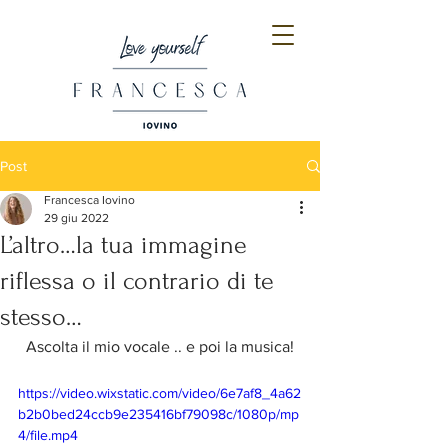
Post
Francesca Iovino
29 giu 2022
L’altro…la tua immagine
riflessa o il contrario di te
stesso…
Ascolta il mio vocale .. e poi la musica!
https://video.wixstatic.com/video/6e7af8_4a62
b2b0bed24ccb9e235416bf79098c/1080p/mp
4/file.mp4