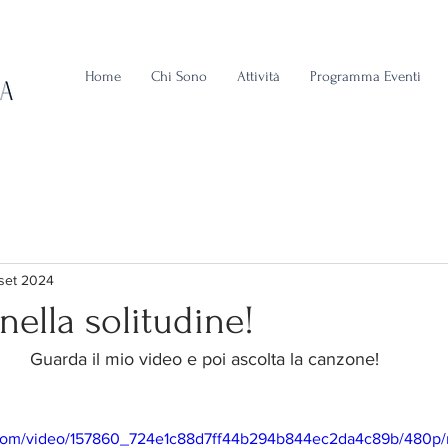
Home
Chi Sono
Attività
Programma Eventi
set 2024
nella solitudine!
Guarda il mio video e poi ascolta la canzone!
ic.com/video/157860_724e1c88d7ff44b294b844ec2da4c89b/480p/