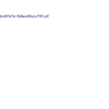
9dndIYk?si=5i6keX6vLxTIFLoC