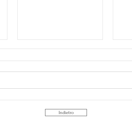
Perché serve tempo per te?
La fa
socia
Indietro