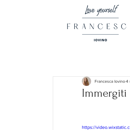
Francesca Iovino
4 
Immergiti 
https://video.wixstat