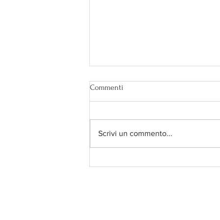
Commenti
Scrivi un commento...
Secondo te è bendata?