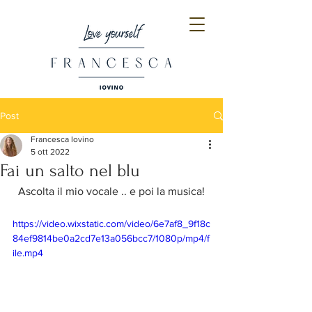
Post
Francesca Iovino
5 ott 2022
Fai un salto nel blu
Ascolta il mio vocale .. e poi la musica!
https://video.wixstatic.com/video/6e7af8_9f18c
84ef9814be0a2cd7e13a056bcc7/1080p/mp4/f
ile.mp4