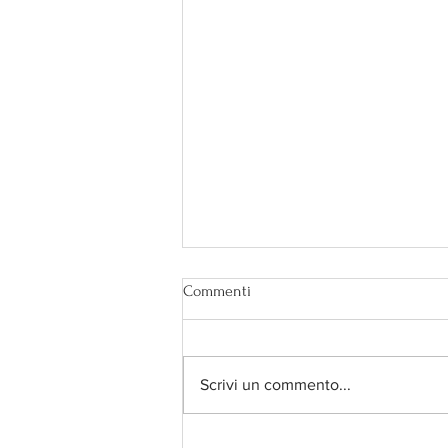
Commenti
Scrivi un commento...
Secondo te è bendata?