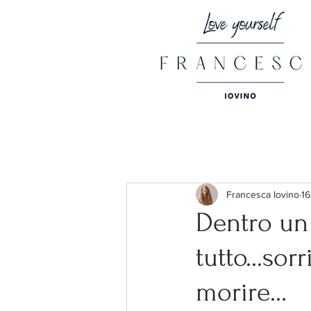
Francesca Iovino
16
Dentro un 
tutto...so
morire…