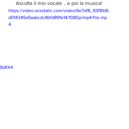
Ascolta il mio vocale .. e poi la musica!
https://video.wixstatic.com/video/6e7af8_93f81d6
d014345a5aabcdc8bfd891e14/1080p/mp4/file.mp
4
4SbRX4