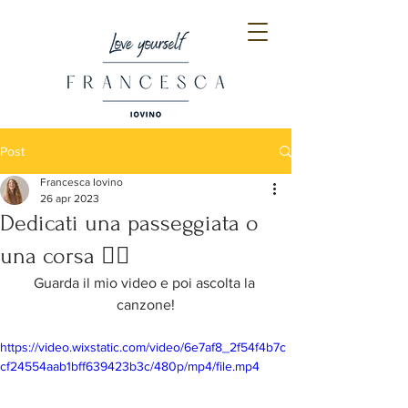
Post
Francesca Iovino
26 apr 2023
Dedicati una passeggiata o
una corsa 🏃‍♀️
Guarda il mio video e poi ascolta la 
canzone!
https://video.wixstatic.com/video/6e7af8_2f54f4b7c
cf24554aab1bff639423b3c/480p/mp4/file.mp4