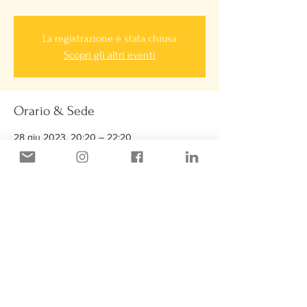
La registrazione è stata chiusa
Scopri gli altri eventi
Orario & Sede
28 giu 2023, 20:20 – 22:20
IoSpazio c/o Centro Sportivo Cormano, Via
Europa, 20032 Cormano MI, Italia