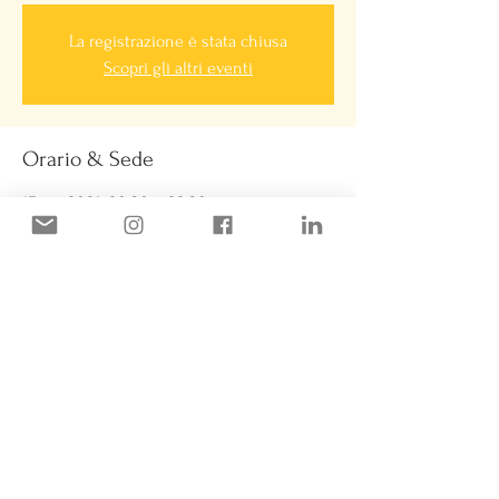
La registrazione è stata chiusa
Scopri gli altri eventi
Orario & Sede
15 set 2021, 20:30 – 22:30
Cormano, 20032 Cormano MI, Italia
Powered by Stramitico S.r.l. -
www.stramitico.it