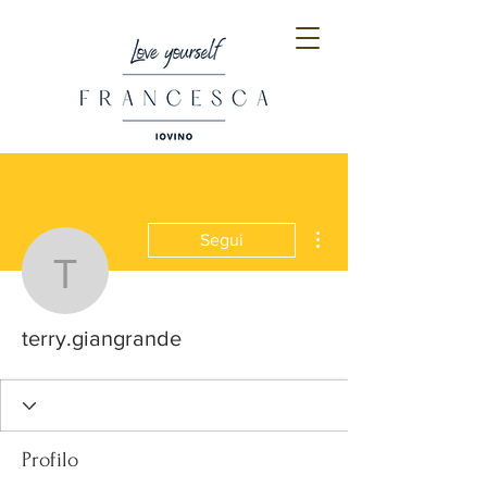
Altre azioni
Segui
terry.giangrande
terry.giangrande
Profilo