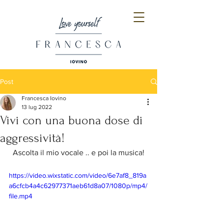
Post
Francesca Iovino
13 lug 2022
Vivi con una buona dose di
aggressività!
Ascolta il mio vocale .. e poi la musica!
https://video.wixstatic.com/video/6e7af8_819a
a6cfcb4a4c62977371aeb61d8a07/1080p/mp4/
file.mp4