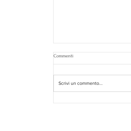
Commenti
Scrivi un commento...
Secondo te è bendata?