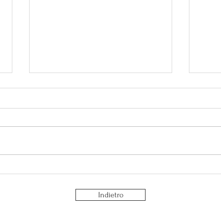
Perché serve tempo per te?
La fa
socia
Indietro