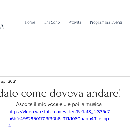
Home
Chi Sono
Attività
Programma Eventi
 apr 2021
ndato come doveva andare!
Ascolta il mio vocale .. e poi la musica!
https://video.wixstatic.com/video/6e7af8_fa339c7
b6bfe49829501709f90b6c371/1080p/mp4/file.mp
4