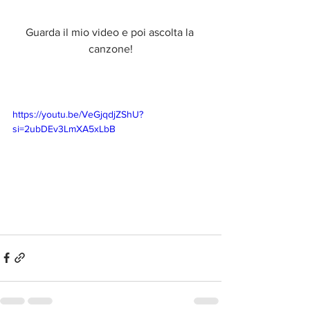
Guarda il mio video e poi ascolta la 
canzone!
https://youtu.be/VeGjqdjZShU?
si=2ubDEv3LmXA5xLbB