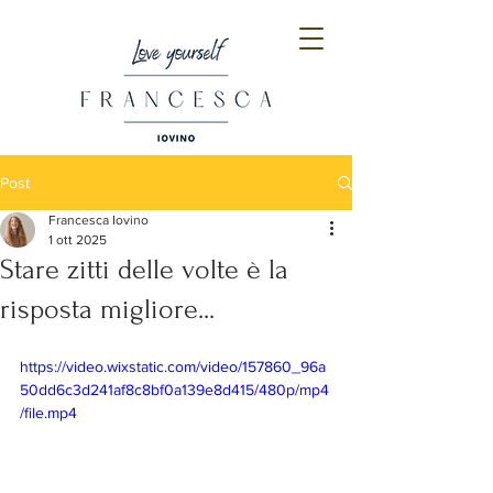
Post
Francesca Iovino
1 ott 2025
Stare zitti delle volte è la
risposta migliore...
https://video.wixstatic.com/video/157860_96a
50dd6c3d241af8c8bf0a139e8d415/480p/mp4
/file.mp4