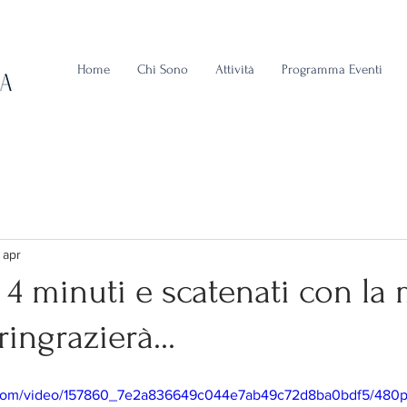
Home
Chi Sono
Attività
Programma Eventi
 apr
 4 minuti e scatenati con la
ringrazierà...
ic.com/video/157860_7e2a836649c044e7ab49c72d8ba0bdf5/480p