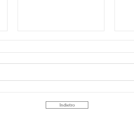
Perché serve tempo per te?
La fa
socia
Indietro