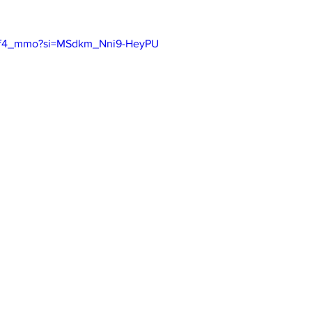
LEf4_mmo?si=MSdkm_Nni9-HeyPU