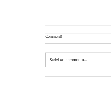
Commenti
Scrivi un commento...
Secondo te è bendata?