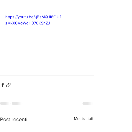
https://youtu.be/-jBsMQJl8OU?
si=kX0VdWgH370KSnZJ
Mostra tutti
Post recenti