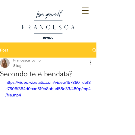
Post
Francesca Iovino
8 lug
Secondo te è bendata?
https://video.wixstatic.com/video/157860_def8
c7505f354d0aae519b8bbb458e33/480p/mp4
/file.mp4