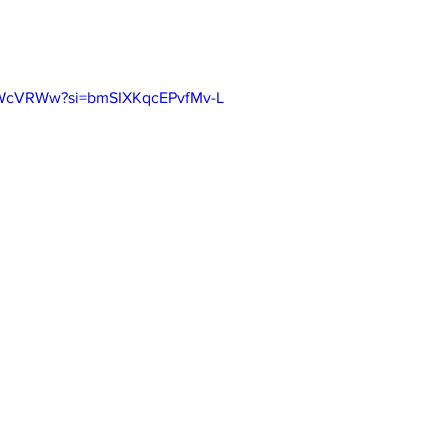
o1WcVRWw?si=bmSIXKqcEPvfMv-L