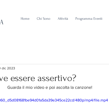
Home
Chi Sono
Attività
Programma Eventi
 dic 2023
ve essere assertivo?
Guarda il mio video e poi ascolta la canzone!
157860_d5d081681be94d01a5da39e345ce22cd/480p/mp4/file.mp4