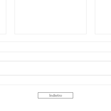
Perché serve tempo per te?
La fa
socia
Indietro