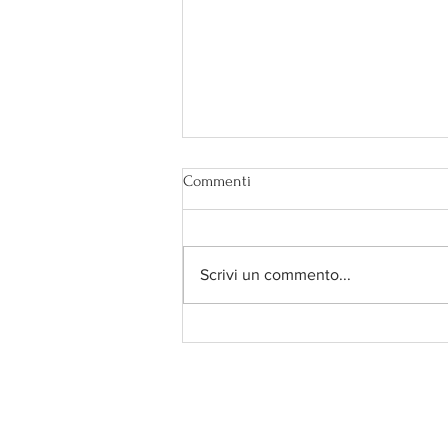
Commenti
Scrivi un commento...
Secondo te è bendata?