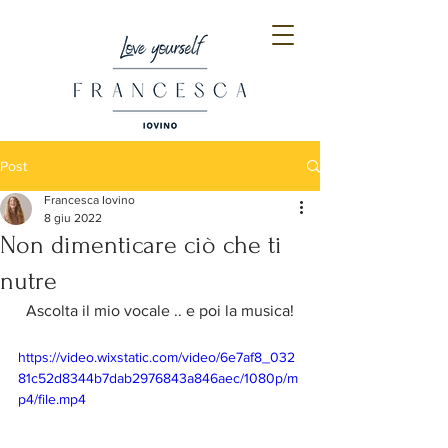
Post
Francesca Iovino
8 giu 2022
Non dimenticare ciò che ti
nutre
Ascolta il mio vocale .. e poi la musica!
https://video.wixstatic.com/video/6e7af8_032
81c52d8344b7dab2976843a846aec/1080p/m
p4/file.mp4