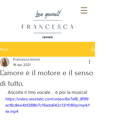
Post
Francesca Iovino
16 apr 2021
L’amore è il motore e il senso
di tutto.
Ascolta il mio vocale .. e poi la musica!
https://video.wixstatic.com/video/6e7af8_8f99
acf6c8ee4bf288b7c16ada642c13/1080p/mp4/f
ile.mp4