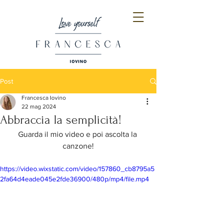
Post
Francesca Iovino
22 mag 2024
Abbraccia la semplicità!
Guarda il mio video e poi ascolta la 
canzone!
https://video.wixstatic.com/video/157860_cb8795a5
2fa64d4eade045e2fde36900/480p/mp4/file.mp4